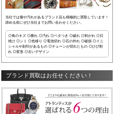
当社では傷や汚れがあるブランド品も積極的に買取しています！
諦める前にぜひ当社までお問い合わせください。
角のキズ
擦れ
汚れ
ベタつき
破れ
剥がれ
日
焼け
シミ
色移り
電池切れ
石の外れ
破損
イニ
シャルや刻印があるもの
チェーンが切れたもの
ひび割
れ
変形
古いデザイン
ブランド買取はお任せください！