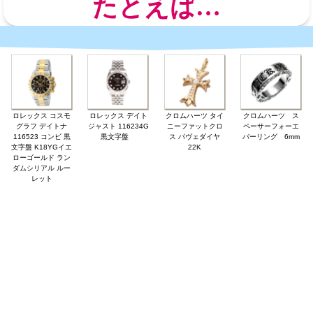
たとえば…
ロレックス コスモ
ロレックス デイト
クロムハーツ タイ
クロムハーツ ス
グラフ デイトナ
ジャスト 116234G
ニーファットクロ
ペーサーフォーエ
116523 コンビ 黒
黒文字盤
ス パヴェダイヤ
バーリング 6mm
文字盤 K18YGイエ
22K
ローゴールド ラン
ダムシリアル ルー
レット