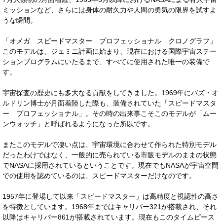
ミッションなど、さらには身体の耐久力や人間の勇気の限界を試すよ
うな瞬間。
「オメガ スピードマスター プロフェッショナル クロノグラフ」
このモデルは、ジェミニ計画に始まり、現在における国際宇宙ステー
ションプログラムにいたるまで、すべてに使用された唯一の装備で
す。
宇宙探査の歴史にも多大なる貢献をしてきました。1969年にバズ・オ
ルドリン博士が月面着陸した際も、装備されていた「スピードマスタ
ー プロフェッショナル」。その時の出来事こそこのモデルが「ムー
ンウォッチ」と呼ばれるようになった所以です。
またこのモデルで凄い点は、宇宙環境に合わせて作られた特別モデル
だったわけではなく、一般的に売られている市販モデルのままの状態
でNASAに採用されているということです。現在でもNASAが宇宙空間
での使用を認めているのは、スピードマスターだけなのです。
1957年に登場して以来「スピードマスター」は高精度と視認性の高さ
を特徴としています。1968年まではキャリバー321が搭載され、それ
以降はキャリバー861が搭載されています。現在もこのタイムピース