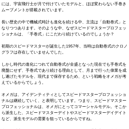
には、宇宙飛行士が月で付けていたモデルと、ほぼ変わらない手巻き
ムーブメントが搭載されています。
長い歴史の中で機械式時計も進化を続ける中、主流は「自動巻式」と
なりつつあります。そのような中、なぜスピードマスタープロフェッ
ショナルは、「手巻式」にこだわり続けているのでしょうか？
初期のスピードマスターが誕生した1957年、当時は自動巻式のクロノ
グラフは存在していませんでした。
しかし時代の進化につれて自動巻式が全盛となった現在でも手巻式を
廃盤にせず、手巻式であり続ける理由として、月まで行った偉業を成
し遂げたモデルを、現代まで保存するため、という戦略をオメガが考
えているからでしょう。
オメガは、アイデンティティとしてスピードマスタープロフェッショ
ナルは継続していく、と表明しています。つまり、スピードマスター
プロフェッショナルは、オメガにとってコマーシャルモデル。そこか
ら派生した、スピードマスターデイトやスピードマスターデイデイト
など、派生モデルの需要を狙っているからですね。