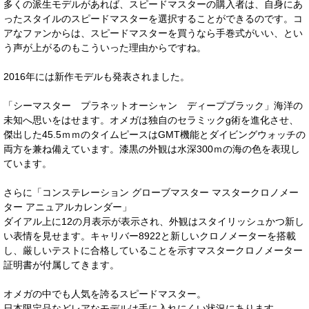
多くの派生モデルがあれば、スピードマスターの購入者は、自身にあ
ったスタイルのスピードマスターを選択することができるのです。コ
アなファンからは、スピードマスターを買うなら手巻式がいい、とい
う声が上がるのもこういった理由からですね。
2016年には新作モデルも発表されました。
「シーマスター プラネットオーシャン ディープブラック」海洋の
未知へ思いをはせます。オメガは独自のセラミックg術を進化させ、
傑出した45.5ｍｍのタイムピースはGMT機能とダイビングウォッチの
両方を兼ね備えています。漆黒の外観は水深300ｍの海の色を表現し
ています。
さらに「コンステレーション グローブマスター マスタークロノメー
ター アニュアルカレンダー」
ダイアル上に12の月表示が表示され、外観はスタイリッシュかつ新し
い表情を見せます。キャリバー8922と新しいクロノメーターを搭載
し、厳しいテストに合格していることを示すマスタークロノメーター
証明書が付属してきます。
オメガの中でも人気を誇るスピードマスター。
日本限定品などレアなモデルは手に入れにくい状況にあります。