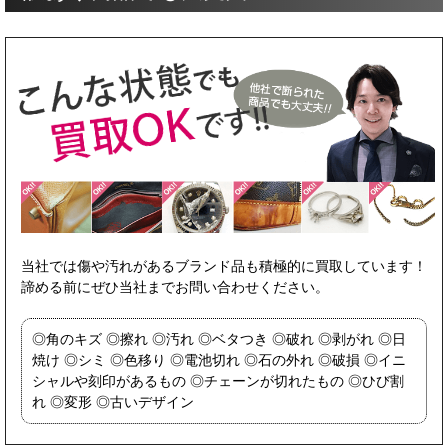
当社では傷や汚れがあるブランド品も積極的に買取しています！
諦める前にぜひ当社までお問い合わせください。
角のキズ
擦れ
汚れ
ベタつき
破れ
剥がれ
日
焼け
シミ
色移り
電池切れ
石の外れ
破損
イニ
シャルや刻印があるもの
チェーンが切れたもの
ひび割
れ
変形
古いデザイン