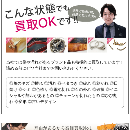
当社では傷や汚れがあるブランド品も積極的に買取しています！
諦める前にぜひ当社までお問い合わせください。
角のキズ
擦れ
汚れ
ベタつき
破れ
剥がれ
日
焼け
シミ
色移り
電池切れ
石の外れ
破損
イニ
シャルや刻印があるもの
チェーンが切れたもの
ひび割
れ
変形
古いデザイン