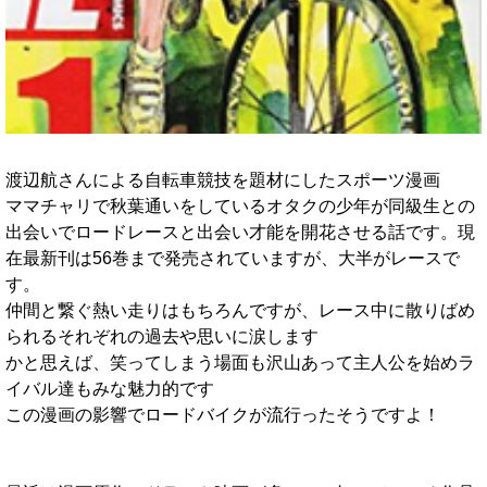
渡辺航さんによる自転車競技を題材にしたスポーツ漫画
ママチャリで秋葉通いをしているオタクの少年が同級生との
出会いでロードレースと出会い才能を開花させる話です。現
在最新刊は56巻まで発売されていますが、大半がレースで
す。
仲間と繋ぐ熱い走りはもちろんですが、レース中に散りばめ
られるそれぞれの過去や思いに涙します
かと思えば、笑ってしまう場面も沢山あって主人公を始めラ
イバル達もみな魅力的です
この漫画の影響でロードバイクが流行ったそうですよ！