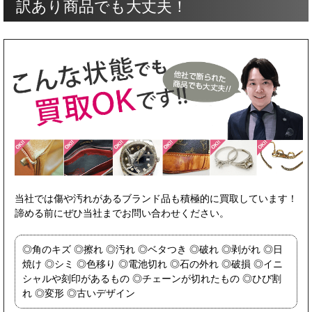
訳あり商品でも大丈夫！
当社では傷や汚れがあるブランド品も積極的に買取しています！
諦める前にぜひ当社までお問い合わせください。
角のキズ
擦れ
汚れ
ベタつき
破れ
剥がれ
日
焼け
シミ
色移り
電池切れ
石の外れ
破損
イニ
シャルや刻印があるもの
チェーンが切れたもの
ひび割
れ
変形
古いデザイン