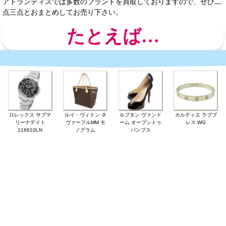
アトランティスでは多数のブランドを買取しておりますので、ぜひ二
点三点とおまとめしてお売り下さい。
たとえば…
ロレックス サブマ
ルイ・ヴィトン ネ
ルブタン ヴァンド
カルティエ ラブブ
リーナデイト
ヴァーフルMM モ
ーム オープントゥ
レス WG
116610LN
ノグラム
パンプス