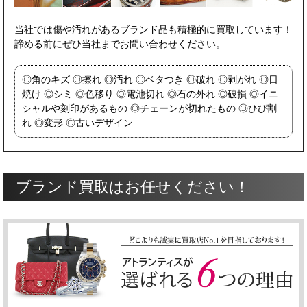
当社では傷や汚れがあるブランド品も積極的に買取しています！
諦める前にぜひ当社までお問い合わせください。
角のキズ
擦れ
汚れ
ベタつき
破れ
剥がれ
日
焼け
シミ
色移り
電池切れ
石の外れ
破損
イニ
シャルや刻印があるもの
チェーンが切れたもの
ひび割
れ
変形
古いデザイン
ブランド買取はお任せください！