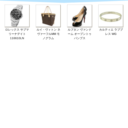
ロレックス サブマ
ルイ・ヴィトン ネ
ルブタン ヴァンド
カルティエ ラブブ
リーナデイト
ヴァーフルMM モ
ーム オープントゥ
レス WG
116610LN
ノグラム
パンプス