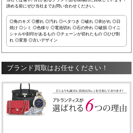
諦める前にぜひ当社までお問い合わせください。
角のキズ
擦れ
汚れ
ベタつき
破れ
剥がれ
日
焼け
シミ
色移り
電池切れ
石の外れ
破損
イニ
シャルや刻印があるもの
チェーンが切れたもの
ひび割
れ
変形
古いデザイン
ブランド買取はお任せください！