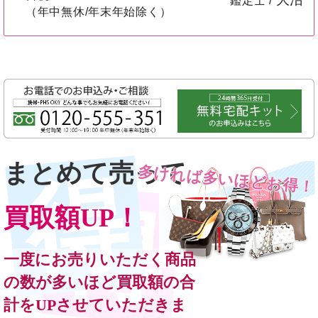
鑑定士 /
（年中無休/年末年始除く）
まとめて売って
多ければ多いほどお得！
買取額UP！
一度にお売りいただく商品
の数が多いほど買取額の合
計をUPさせていただきま