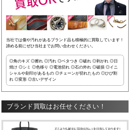
当社では傷や汚れがあるブランド品も積極的に買取しています！
諦める前にぜひ当社までお問い合わせください。
角のキズ
擦れ
汚れ
ベタつき
破れ
剥がれ
日
焼け
シミ
色移り
電池切れ
石の外れ
破損
イニ
シャルや刻印があるもの
チェーンが切れたもの
ひび割
れ
変形
古いデザイン
ブランド買取はお任せください！