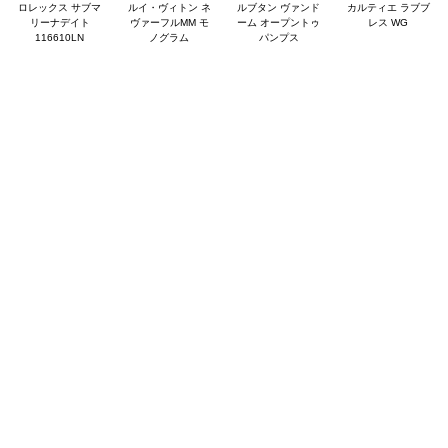
ロレックス サブマ
ルイ・ヴィトン ネ
ルブタン ヴァンド
カルティエ ラブブ
リーナデイト
ヴァーフルMM モ
ーム オープントゥ
レス WG
116610LN
ノグラム
パンプス