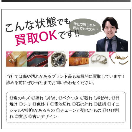
当社では傷や汚れがあるブランド品も積極的に買取しています！
諦める前にぜひ当社までお問い合わせください。
角のキズ
擦れ
汚れ
ベタつき
破れ
剥がれ
日
焼け
シミ
色移り
電池切れ
石の外れ
破損
イニ
シャルや刻印があるもの
チェーンが切れたもの
ひび割
れ
変形
古いデザイン