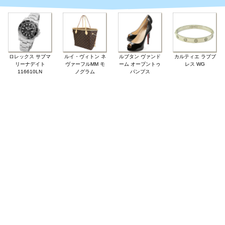
ロレックス サブマ
ルイ・ヴィトン ネ
ルブタン ヴァンド
カルティエ ラブブ
リーナデイト
ヴァーフルMM モ
ーム オープントゥ
レス WG
116610LN
ノグラム
パンプス