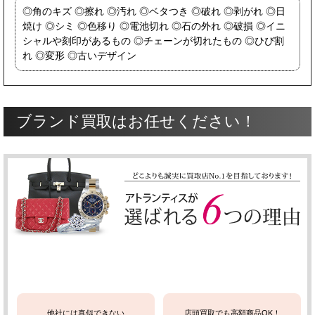
角のキズ
擦れ
汚れ
ベタつき
破れ
剥がれ
日
焼け
シミ
色移り
電池切れ
石の外れ
破損
イニ
シャルや刻印があるもの
チェーンが切れたもの
ひび割
れ
変形
古いデザイン
ブランド買取はお任せください！
他社には真似できない
店頭買取でも高額商品OK！