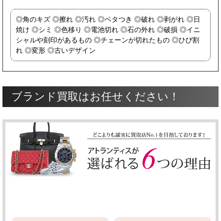
角のキズ
擦れ
汚れ
ベタつき
破れ
剥がれ
日
焼け
シミ
色移り
電池切れ
石の外れ
破損
イニ
シャルや刻印があるもの
チェーンが切れたもの
ひび割
れ
変形
古いデザイン
ブランド買取はお任せください！