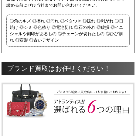
諦める前にぜひ当社までお問い合わせください。
角のキズ
擦れ
汚れ
ベタつき
破れ
剥がれ
日
焼け
シミ
色移り
電池切れ
石の外れ
破損
イニ
シャルや刻印があるもの
チェーンが切れたもの
ひび割
れ
変形
古いデザイン
ブランド買取はお任せください！