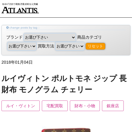
change posts by tag：
ブランド
商品カテゴリ
買取方法
リセット
2018年01月04日
ルイヴィトン ポルトモネ ジップ 長
財布 モノグラム チェリー
ルイ・ヴィトン
宅配買取
財布・小物
銀座店