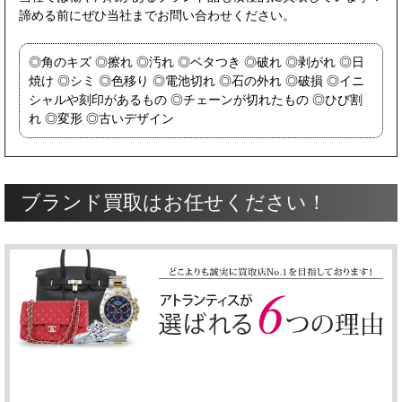
諦める前にぜひ当社までお問い合わせください。
角のキズ
擦れ
汚れ
ベタつき
破れ
剥がれ
日
焼け
シミ
色移り
電池切れ
石の外れ
破損
イニ
シャルや刻印があるもの
チェーンが切れたもの
ひび割
れ
変形
古いデザイン
ブランド買取はお任せください！