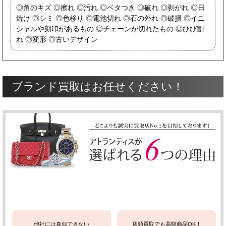
角のキズ
擦れ
汚れ
ベタつき
破れ
剥がれ
日
焼け
シミ
色移り
電池切れ
石の外れ
破損
イニ
シャルや刻印があるもの
チェーンが切れたもの
ひび割
れ
変形
古いデザイン
ブランド買取はお任せください！
他社には真似できない
店頭買取でも高額商品OK！